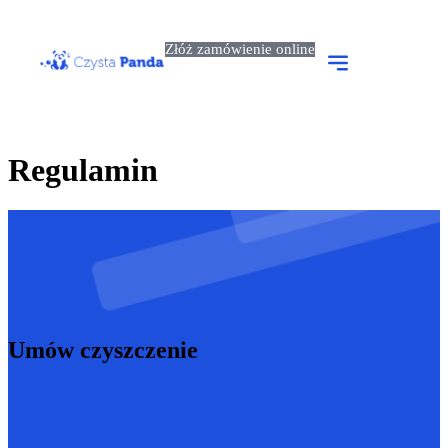
Złóż zamówienie online
Usługi dla firm
Usługi dla domu
Regulamin
Umów czyszczenie