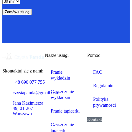
Nasze usługi
Pomoc
Skontaktuj się z nami:
Pranie
FAQ
wykładzin
+48 690 077 755
Regulamin
Czyszczenie
czystapanda@gmail.com
wykładzin
Polityka
Jana Kazimierza
prywatności
49, 01-267
Pranie tapicerki
Warszawa
Kontakt
Czyszczenie
tapicerki