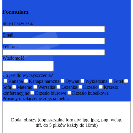
Formularz
Imię i nazwisko:
Email:
Telefon:
Wiadomość:
Co jest do wyczyszczenia?
Kanapa
Kanapa narożna
Dywan
Wykładzina
Fotel
Sofa
Materac
Wersalka
Leżanka
Krzesło
Krzesło
konferencyjne
Krzesło biurowe
Krzesło kubełkowe
Prosimy o załączenie zdjęcia mebli:
Dodaj obrazy (dopuszczalne formaty: jpg, jpeg, png, webp,
tiff, do 5 plików każdy do 10mb)