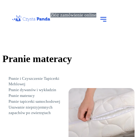
Złóż zamówienie online
Usługi dla firm
Usługi dla domu
Pranie
materacy
Pranie i Czyszczenie Tapicerki
Meblowej
Pranie dywanów i wykładzin
Pranie materacy
Pranie tapicerki samochodowej
Usuwanie nieprzyjemnych
zapachów po zwierzętach